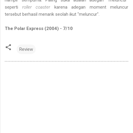
hampir sempurna. Paling suka adalah adegan "meluncur"
seperti
roller coaster
karena adegan moment meluncur
tersebut berhasil menarik seolah ikut "meluncur".
The Polar Express (2004) - 7/10
Review