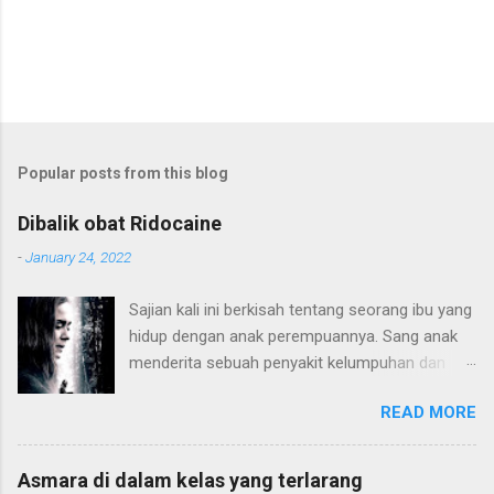
Popular posts from this blog
Dibalik obat Ridocaine
-
January 24, 2022
Sajian kali ini berkisah tentang seorang ibu yang
hidup dengan anak perempuannya. Sang anak
menderita sebuah penyakit kelumpuhan dan
harus hidup di atas kursi roda. Konflik terjadi
READ MORE
karena pola pendidikan sang ibu yang terlalu
"sayang" kepada sang anak hingga membatasi
sang anak dari dunia luar. Hingga sang anak
Asmara di dalam kelas yang terlarang