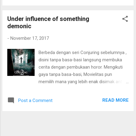
Dan, disini murni komedi. Tidak ada baku
Gaya Will Smith cukup menghibur. Hancock
pukul antara tokoh-tokohnya dan konflik
(2008) - 6/10
Under influence of something
utamanya tentang cinta. Helen Hunt, wow ...
demonic
Movielitas like her so much . Benar-benar
tipe wanita idaman ( physically ). Berambut
-
November 17, 2017
panjang, mancung, manis, senyuman manis,
dan suara seksi. Almost perfect . Apalagi
Berbeda dengan seri Conjuring sebelumnya ,
bermain dengan film bergenre seperti ini,
disini tanpa basa-basi langsung membuka
hmmm membuat betah mata ini
cerita dengan pembukaan horor. Mengikuti
memandang. Meskipun sudah berumur, tapi
gaya tanpa basa-basi, Movielitas pun
tetap terlihat aakkhh ... Konflik utama film ini
memilih mana yang lebih enak disimak antara
adalah tentang anugerah sesaat yang dialami
Conjuring perdana atau Conjuring yang seri
oleh Nick Marshall. Anugerah sesaat itu
kedua ini. Jawaban Movielitas adalah,
membuat Nick menjadi mengerti bagaimana
READ MORE
Post a Comment
Conjuring...perdana!! Yyeyy.. Alasannya,
menjadi pria yang mengerti keinginan para
sederhana saja, lebih original horornya. Disini
wanita luar dalam. Konflik utama di atas
horor yang digunakan sudah sangat umum.
ditambahi dengan konflik k...
Bermain-main dengan adegan-adegan horor
yang mengagetkan dan menampilkan sosok-