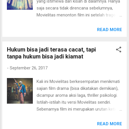
yang istimewa dari kisah di dalamnya. Hanya
ada bila kita pantang menyerah dan yang
saja secara tidak direncana sebelumnya,
terpenting adalah tetap percaya. Lewat
Movielitas menonton film ini setelah tragedi
perjuangan Dory, penonton akan disajikan
kehilangan idola yang kurang lebih memakai
inspirasi untuk direnungkan. Meskipun Dory
gaya di film ini. Film ini menceritakan tentang
READ MORE
memiliki kelemahan namun keajaiban tidak
seorang gadis, yang hidup bersama sang
memilih untuk dialami. Perjuangan Dory
ayah, lebih tepatnya seperti kembali ke kota
dengan "kelupaannya" adalah simbol man...
Hukum bisa jadi terasa cacat, tapi
Bridgend County. Sepenangkapan Movielitas
tanpa hukum bisa jadi kiamat
dari dialog seperti "kembali" ke kota Bridgend
County setelah sekian waktu yang lama. Baru
-
September 26, 2017
tapi lama - kurang lebih begitu istilahnya.
Konflik utamanya adalah pergaulan anak
Kali ini Movielitas berkesempatan menikmati
muda di Bridgend yang "kurang sehat".
sajian film drama (bisa dikatakan demikian),
Pergaulan kurang sehat tersebut akhirnya
dicampur aroma aksi laga, thriller psikologi.
melahirkan sebuah fenomena yang tidak
Istilah-istilah itu versi Movielitas sendiri.
masuk akal. Dan, gadis baru ini, Sara, ikut
Sebenarnya film ini merupakan urutan ketiga
hanyut dalam pusaran fenomena tersebut.
dari film perdana The Purge . Untuk The
Filmnya biasa saja. Bahkan cenderung
Purge sendiri, Movielitas sudah menonton.
READ MORE
"boring", karena Movielitas harus sedikit