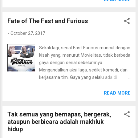
konglomerat. Sedangkan Hee Bong bermain
"berat" ceritanya. Jika disederhanakan film ini
sebagai konglomerat sekarat yang ingin
garis besarnya berkisah tentang seorang
kembali muda. Dan, keduanya tampil dengan
Fate of The Fast and Furious
mantan anak panti asuhan yang besar
kualitas akting yang apik. Sebena...
menjadi seorang tentara Uni Soviet (Rusia).
-
October 27, 2017
Karakter ini "diberi" nama Leo. Karir seorang
Leo ternyata cukup bersinar dan mulai
Sekali lagi, serial Fast Furious muncul dengan
membawa masalah. Di tengah masalah Leo
kisah yang, menurut Movielitas, tidak berbeda
dalam karir, ada kasus pembunuhan anak-
gaya dengan serial sebelumnya.
anak muncul di permukaan. Yang cukup
Mengandalkan aksi laga, sedikit komedi, dan
"memberatkan" bagi Movielitas adalah
kerjasama tim. Gaya yang selalu ada di
hubungan storyline antara gangguan karir
beberapa seri Fast Furious, - aksi laga yang
Leo dengan misteri pembunuhan yang
mewah dan megah. - yang dulu lawan, di seri
READ MORE
disebutkan bahwa " not random " alias
berikutnya menjadi kawan - dan pastinya,
terencana dan menemukan sang dalang
mobil. Dari sisi cerita, menurut Movielitas,
pembunuhan. Meskipun sudah diketahui
Tak semua yang bernapas, bergerak,
tidak terlalu istimewa konfliknya. Hanya saja
siapa dalangnya, tapi titik balik menemukan...
ataupun berbicara adalah makhluk
penambahan karakter bayi lucu, bisa
hidup
memberikan sedikit kesegaran. Dan, untuk
seri ini, scene komedi-nya lebih banyak. Dari