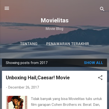
Skip to main content
Movielitas
Movie Blog
TENTANG
PENAWARAN TERAKHIR
Showing posts from 2017
SHOW ALL
P
o
Unboxing Hail,Caesar! Movie
s
t
-
December 26, 2017
s
Tidak banyak yang bisa Movielitas tulis untuk
film garapan Cohen Brothers ini. Berat. Dan,