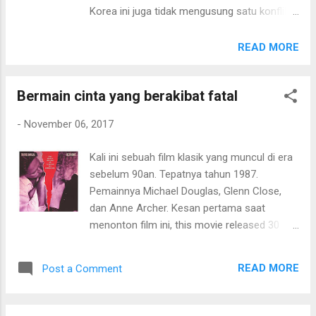
Korea ini juga tidak mengusung satu konflik
melainkan 3 konflik besar yang ditampilkan
bersamaan. Konflik karir di organisasi
READ MORE
gangster, konflik pertemanan, dan konflik
percintaan. Menurut Movielitas, film ini masih
Bermain cinta yang berakibat fatal
"berat" karena banyak-nya tokoh karakter
yang dimunculkan dalam satu cerita dengan
-
November 06, 2017
satu karakter pusat. Terutama dengan konflik
dalam tubuh gangster yang terasa "sulit"
Kali ini sebuah film klasik yang muncul di era
mengingat nama-nama tokoh dan perannya.
sebelum 90an. Tepatnya tahun 1987.
Keseluruhan, untuk Movielitas, drama Korea
Pemainnya Michael Douglas, Glenn Close,
kali ini cukup "berat" jalan ceritanya. Kurang
dan Anne Archer. Kesan pertama saat
simple. Kalau dibuat drama romantis
menonton film ini, this movie released 30
mungkin lebih kental dan manis atau cukup
years ago !! Awesome . Itu saja kesan
fokus pada drama gangster. A Dirty Carnival
awalnya. Usia film ini 30 tahun. Menurut
(2006) - 6/10
READ MORE
Post a Comment
Movielitas, meskipun berusia 30 tahun, film
ini mengangkat tema yang abadi alias konflik
utamanya bisa terjadi di era manapun. Bisa