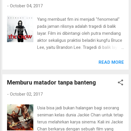
ini di sosial media yang sedikit banyak ikut
-
October 04, 2017
membuat penasaran seperti apa film ini.
Storyline -nya agak membingungkan menurut
Yang membuat fim ini menjadi "fenomenal"
Movielitas. Dikisahkan awal mula misi cerita
pada jaman rilisnya adalah tragedi di balik
adalah ketika Superman tidak bisa lagi
layar. Film ini dibintangi oleh putra mendiang
terbang. Lalu muncul para pengganti
aktor sekaligus praktisi beladiri kungfu Bruce
Superman. Yang membuat bingung adalah
Lee, yaitu Brandon Lee. Tragedi di balik layar
misi para pengganti Superman dan musuh
film ini adalah kecelakaan syuting yang
utamanya siapa. Ekspektasi awalnya adalah
mengakibatkan Brandon Lee meninggal
READ MORE
menghadapi Joker, tapi ternyata bukan.
dunia. Menurut data, kecelakaan menimpa
Melainkan melawan kekuatan sihir ala
Brandon terjadi pada adegan yang diletakkan
Enchantress yang masuk ke tubuh June
Memburu matador tanpa banteng
di permulaan film. Di luar penggunaan stunt-
Moone. Jika disimak, kekuatan El Diablo
man dan visual efek untuk "melapisi" karakter
dengan tangan apinya, sepertinya suda...
-
October 02, 2017
Eric Draven yang "ditinggalkan" oleh Brandon,
sebenarnya menurut Movielitas, bisa
Usia bisa jadi bukan halangan bagi seorang
dikatakan tidak "seberat" pada film Fast &
seniman kelas dunia Jackie Chan untuk tetap
Furious yang juga tertimpa tragedi di balik
terus melahirkan karya sinema. Kali ini Jackie
layarnya. Aktor utama dalam film tersebut
Chan berkarya dengan sebuah film yang