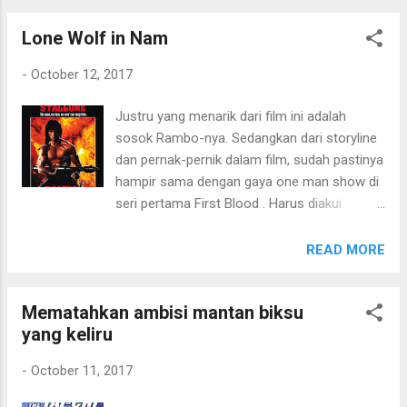
pun entah dimana sekarang berada. Jubah
Keseluruhan, jalur ceritanya juga bisa ditebak
kuning. Tommy Gun. Itu yang bisa Movielitas
Lone Wolf in Nam
cepat. Tidak terlalu istimewa jika
ingat dalam game lawas 2 di...
dibandingkan dengan Mel Gibson berada di
-
October 12, 2017
kursi sutradara Apocalypto. Blood Father
(2016) - 6/10
Justru yang menarik dari film ini adalah
sosok Rambo-nya. Sedangkan dari storyline
dan pernak-pernik dalam film, sudah pastinya
hampir sama dengan gaya one man show di
seri pertama First Blood . Harus diakui
memang bahwa Sylvester Stallone adalah
salah satu aktor yang "berhasil" identik
READ MORE
dengan satu karakter dalam film. Berbeda
dengan karakter superhero seperti Batman
Mematahkan ambisi mantan biksu
atau Superman, karakter Rambo oleh
yang keliru
Stallone ini dapat dibilang sebagai salah satu
karakter yang irreplaceable . Tak tergantikan.
-
October 11, 2017
Dan, hanya Stallone yang memang cocok
membawakan karakter Rambo. Sejauh