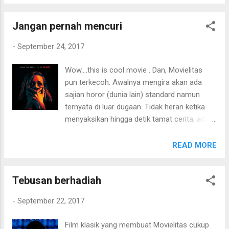
Sedangkan seri kedua, Anarchy , belum
berjuang menghabiskan film ini hingga akhir.
Movielitas dapatkan, justru mendapatkan
Beberapa kali itu sem...
Jangan pernah mencuri
yang seri ketiga ini. Di bagian awal, memang
ada kesan keterkaitan antara seri ini dengan
-
September 24, 2017
sebelumnya. Tapi, bagi Movielitas tidak terlalu
berpengaruh banyak alias, tanpa menonton
Wow....this is cool movie . Dan, Movielitas
seri kedua, tidak kehilangan storyline . Dari
pun terkecoh. Awalnya mengira akan ada
judulnya, tentu ada sangkut paut dengan
sajian horor (dunia lain) standard namun
drama politik. Election yang artinya pemilihan.
ternyata di luar dugaan. Tidak heran ketika
Storyline utama, masih sama dengan gaya
menyaksikan hingga detik tamat cerita, ada
The Purge, dimana mengisahkan sebuah hari
nama Sam Riami di balik layar. Film ini
atau lebih tepatnya malam hari yang
"hanya" menampilkan kisah pencurian oleh
READ MORE
ditetapkan secara nasional sebagai "hari
dua pria dan satu wanita. Keputusan untuk
pembersihan". Di malam hari tersebut, orang-
merampok rumah sasaran adalah karena
orang bebas "menghakimi" siapapun dengan
Tebusan berhadiah
tidak ada "kehidupan" di sekitar rumah target
cara apapun. Inti ...
dan sang pemilik rumah adalah "hanya"
-
September 22, 2017
seorang lelaki tua dan buta yang tinggal
bersama anjingnya. Yang terjadi berikutnya
Film klasik yang membuat Movielitas cukup