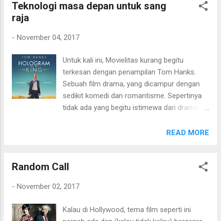
Teknologi masa depan untuk sang
juga dengan teknologi digital saat ini
raja
membuat film bertema sama persis dengan
film ini pun bisa. Konflik utamanya adalah
-
November 04, 2017
bermain api dengan orang yang salah dan
berakibat fatal. Film garapan sutradara
Untuk kali ini, Movielitas kurang begitu
Adrian Lyne ini alur ceritanya sederhana.
terkesan dengan penampilan Tom Hanks.
Tidak berat. Juga menampilkan teknik visual
Sebuah film drama, yang dicampur dengan
yang tidak klasik. Versi Movielitas adalah alur
sedikit komedi dan romantisme. Sepertinya
cerita dan konflik-nya tidak "kaku". Kalau dari
tidak ada yang begitu istimewa dari drama
sisi akting siapa yang tidak kenal Michael
disini. Konflik terasa biasa saja dengan
Douglas atau Glenn Close. Hal lain yang
storyline yang sedikit "aneh". Satu-satunya
READ MORE
menarik adalah jika dicek sejarah film ini
yang membuat Movielitas tertarik adalah
masuk dalam salah satu kategori di ajang
lokasi film yang banyak menampilkan wajah
Academy...
Random Call
padang gurun luas. Keren pemandangannya.
Keseluruhan, kurang menarik dan datar. A
-
November 02, 2017
Hologram For The King (2016) - 6/10
Kalau di Hollywood, tema film seperti ini