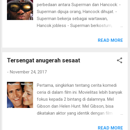
perbedaan antara Superman dan Hancock: -
Superman dipuja orang, Hancock dihujat. -
Superman bekerja sebagai wartawan,
Hancok jobless - Superman berkostum,
Hancock tidak - Superman menyembunyikan
identitasnya, Hancock tidak - Superman
READ MORE
ramah, Hancock kasar - Superman
membantu penegak hukum, Hancock malah
Tersengat anugerah sesaat
dipenjara - Superman anti mabok, Hancock
doyan. Mungkin itu sisi komedi-nya seputar
-
November 24, 2017
film superhero nyleneh ini. Gayanya memutar
balik seputar superhero yang terkenal
Pertama, singkirkan tentang cerita komedi
"positif" dalam bersikap. Aroma komedinya
ceria di dalam film ini. Movielitas lebih banyak
hanya sekitar setengah durasi, ketika konflik
fokus kepada 2 bintang di dalamnya. Mel
utama dimunculkan seputar jati diri Hancock,
Gibson dan Helen Hunt. Mel Gibson, bisa
aroma film mulai agak drama serius.
dikatakan aktor yang identik dengan film
Keseluruhan, film dengan storyline yang
crime dikarenakan faktor Lethal Weapon
ringan saja. Tidak hanya seputar komedi
yang juga bergaya semi komedi sebenarnya.
READ MORE
superhero tapi juga ada dramatisasinya.