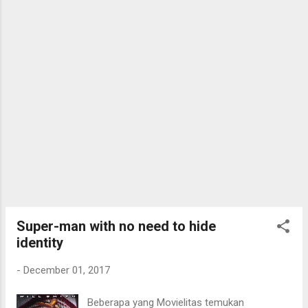
cerita. Lalu di setengah perjalanan barulah
sebagai hiburan kualitas film ini cukup fresh .
menemukan titik terang. Bisa jadi merupakan
Akting dan chemistry antara Dwayne
gaya atau style dari sutradara Quentin
Johnson dan Kevin Hart juga t...
Tarantino dalam mengarahkan drama
misteri. Movielitas sendiri "kesulitan"
menangkap inti cerita di setengah durasi
awal film. Baru setelah cerita tentang
kedatangan rombongan 5 orang yang
diketuai oleh Jody sebelum rombongan John
Ruth, mulai ada pemahaman arah ceritanya.
Tergantung selera masing-masing, bisa jadi
gaya cerita seperti film ini memiliki fan base
tersendiri. Hal lain yang sedikit mengganggu
bagi Movielitas adalah momen kekerasannya
Super-man with no need to hide
yang "kasar". Seperti menembak kepala ...
identity
-
December 01, 2017
Beberapa yang Movielitas temukan