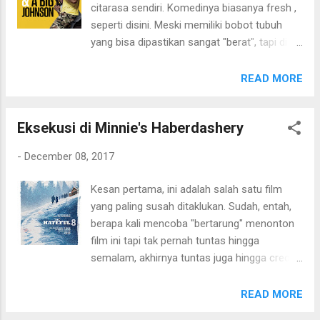
citarasa sendiri. Komedinya biasanya fresh ,
powerfull, dan memang gaya laga Jet Li
seperti disini. Meski memiliki bobot tubuh
punya warna sendiri yang terpisah dari gaya
yang bisa dipastikan sangat "berat", tapi di
laga-komedi ala Jackie Chan. Keseluruhan,
cerita komedi kali ini, alur ceritanya tidak
film yang cocok untuk mengenang indahnya
berat seperti tubuh Dwayne. Konflik-nya
READ MORE
masa lalu dimana hiburan yang sekarang
lumayan, memainkan dugaan penonton
sangat mudah didapat bisa jadi merupakan
untuk menebak posisi Dwayne apakah
hal mewah di jaman pra internet. Ow ya,
Eksekusi di Minnie's Haberdashery
memang jahat atau karakter yang baik.
sekaligus juga film yang cocok untuk para
Partner Dwayne dalam menampilkan hiburan
penggemar film-fi...
-
December 08, 2017
kocak disini adalah Kevin Hart, yang kurang
lebih mirip dengan gaya Chris Tucker di Rush
Kesan pertama, ini adalah salah satu film
Hour. Sedangkan Dwayne memainkan gaya
yang paling susah ditaklukan. Sudah, entah,
yang kurang lebih mirip dengan karakternya di
berapa kali mencoba "bertarung" menonton
The Rundown. Kejutan paling segar disini
film ini tapi tak pernah tuntas hingga
adalah penampilan guest star favorit
semalam, akhirnya tuntas juga hingga credit
Movielitas yaitu Melissa McCarthy yang
scene dikeluarkan. Mengikuti irama cerita film
hanya tampil sekejap. Dan, bintang
ini, bagi Movielitas, ibarat berjalan di
READ MORE
pendukung favorit adalah Agent "Pornhub"
terowongan gelap. Meraba-raba arah alur
yang bergaya serius tapi kocak. Keseluruhan,