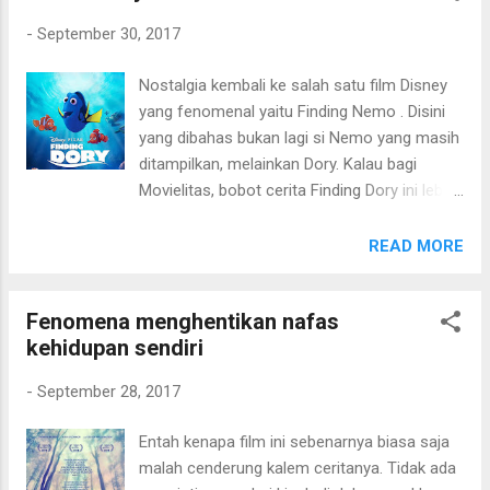
dengan unsur komedi. Bila pernah menyimak
maupun romantisnya. Begitu juga dengan
film Rush Hour , sepertinya t...
-
September 30, 2017
aksi laganya. Cocok sekali untuk hiburan bagi
pecinta bintang-bintang "pop" masa kekinian.
Nostalgia kembali ke salah satu film Disney
Bounty Hunters (2016) - 6/10
yang fenomenal yaitu Finding Nemo . Disini
yang dibahas bukan lagi si Nemo yang masih
ditampilkan, melainkan Dory. Kalau bagi
Movielitas, bobot cerita Finding Dory ini lebih
berat di storyline ketimbang mencari Nemo
terdahulu. Meski demikian, tetap Disney
READ MORE
memiliki ciri khas di setiap produksi filmnya.
Tak sekedar menghibur dengan visual cantik
Fenomena menghentikan nafas
nan elegan tapi juga mengandung pesan
kehidupan sendiri
kehidupan yang indah. Pesan moral yang
terbungkus di dalam kisah "mencari ikan" ini
-
September 28, 2017
masih tetap sama kualitasnya dengan versi
Nemo. Bila di Nemo, menyampaikan pesan
Entah kenapa film ini sebenarnya biasa saja
moral tentang kisah cinta ayah-anak, disini
malah cenderung kalem ceritanya. Tidak ada
lebih universal tentang keajaiban yang bakal