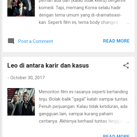
pernah ada dan (kalau tidak keliru) bergenre
komedi. Tapi, memang Korea selalu hadir
dengan tema umum yang di-dramatisasi-
kan. Seperti film ini, tema body changed
experience ditampilkan dengan genre drama
yang serius. Permainan distorsi dari genre
READ MORE
Post a Comment
(yang bisa jadi pas-nya ber-genre komedi)
tidak serius menjadi serius ini awalnya
dirasakan cukup berhasil. Permainan drama
Leo di antara karir dan kasus
perpindahan jiwa dari tua ke muda dan
sebaliknya berjalan cukup menarik. Tapi
-
October 30, 2017
semakin ke dalam, kurang begitu menarik lagi
bagi Movielitas. Satu hal yang menarik
Menonton film ini rasanya seperti bertanding
perhatian Movielitas, adalah film ini otomatis
tinju. Bolak-balik "gagal" kalah sampai tuntas.
menjadi panggung duel akting antara dua
Penuh perjuangan. Kalau tidak ketiduran, ada
aktor yaitu Shin Ha Kyun dan Byun Hee Bong.
gangguan lain, sampai kurang paham
Ha Kyun bermain sebagai pemuda yang (lagi-
ceritanya. Akhirnya berhasil tuntas hingga
lagi uang menjadi dasar segala masalah di
credit scene . Sekali, masih belum paham.
dunia) menerima tantangan konyol dari
Coba lagi, dan memang hasilnya cukup
READ MORE