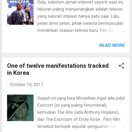
Dulu, sebelum jaman internet seperti saat ini,
Movielitas amati dari awal muncul hingga
hiburan paling menyenangkan adalah televisi
akhir cerita, sosok Stallone terutama wajah,
yang saluran stasiun hanya satu saja. Lalu,
memang mampu membentuk sosok Rambo
pelan demi pelan, pihak swasta bermunculan
versi film (entah versi novel-nya). Dengan
mendirikan stasiun televisi baru. Film ini
mimik wajah hard-tough dan potongan
termasuk hiburan mewah pada jamannya.
rambut yang "sangar", gaya utama Stallone
Begitu pula untuk Movielitas yang pada saat
READ MORE
adalah menampilkan karakter mantan militer
film ini tayang (merujuk pada tahun produksi-
dengan keahlian perang kelas predator,
nya), saat itu Movielitas masih ingat
nyaris tanpa senyum, datar, dan dialog serba
One of twelve manifestations tracked
bagaimana bahagianya bisa "mencuri" ikut
minimalis. Pas sekali. ...
in Korea
saluran parabola orang lain (tetangga) dan
stasiun televisi swasta yang saat itu masih
-
October 10, 2017
free sinetron, bisa tampil di layar televisi
secara jernih. Kalau salah ingat, film ini dulu
Sejauh ini yang bisa Movielitas ingat ada judul
juga pernah ditayangkan saat era televisi
Exorcist (ini yang paling fenomenal),
swasta masih "sulit" dinikmati selain dengan
kemudian The Rite (ada Anthony Hopkins),
parabola. Dan, berkesempatan menikmati
dan The Exorcism of Emily Rose . Film-film
film kungfu klasik ini menjadi momen
tersebut bertopik seputar pengusiran roh
nostalgia sejenak untuk Movielitas. Pesan