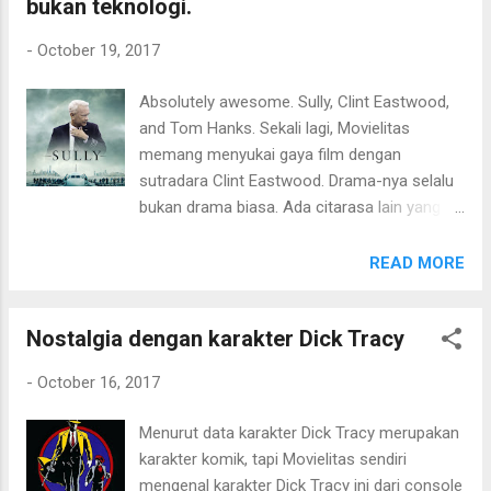
bukan teknologi.
perbedaan yang membuat bingung antara
mana yang benar dan salah dengan sejarah
-
October 19, 2017
legenda Ip Man ini. Secara visual film ini jauh
berbeda dengan versi Donnie Yen. Atmosfir
Absolutely awesome. Sully, Clint Eastwood,
film lebih banyak bermain dengan warna dark
and Tom Hanks. Sekali lagi, Movielitas
gold. Film terasa dark, suram, muram.
memang menyukai gaya film dengan
Hampir tidak ada warna "cerah". Dialognya
sutradara Clint Eastwood. Drama-nya selalu
terasa beda. Story line pun tidak seringan Ip
bukan drama biasa. Ada citarasa lain yang
Man versi Donnie Yen, tapi terbagi dua antara
selalu bisa dihadirkan pada karya Clint
kisah guru Ip Man pada era kejayaannya
Eastwood sebagai sutradara berkualitas
READ MORE
sebagai ahli beladiri dan kisah konflik
tinggi. Sebelumnya, Movielitas masih samar
keluarga Gong Er yang sedikit banyak juga
mengingat bahwa Movielitas pernah
melibatkan Ip Man. Lalu, dalam beberap...
Nostalgia dengan karakter Dick Tracy
membaca berita tragedi di sungai Hudson
pada tanggal 15 Januari 2009 silam. Hanya
-
October 16, 2017
saja, Movielitas tak bisa ingat di media apa
membaca berita kecelakaan pesawat Cactus
Menurut data karakter Dick Tracy merupakan
1549 (US Airways Flight 1549) ini, pastinya
karakter komik, tapi Movielitas sendiri
bukan televisi sebab saat itu Movielitas
mengenal karakter Dick Tracy ini dari console