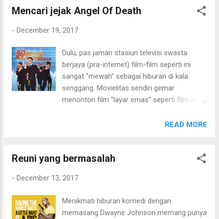
film Burn After Reading. Hail, Caesar! (2016)
Mencari jejak Angel Of Death
- 6/10
-
December 19, 2017
Dulu, pas jaman stasiun televisi swasta
berjaya (pra-internet) film-film seperti ini
sangat "mewah" sebagai hiburan di kala
senggang. Movielitas sendiri gemar
menonton film "layar emas" seperti film ini.
Beruntung Movielitas bisa mendapatkan film
klasik ini, meski saat ini sulit untuk
READ MORE
mendapatkan film lawas. Terlepas dari bobot
cerita, Movielitas sendiri lebih ke sisi
Reuni yang bermasalah
memancing nostalgia dengan atmosfir film
era 80-90an seperti ini. Genre film ini lebih ke
-
December 13, 2017
film laga dengan bumbu komedi. Topik
utamanya seputar misteri pembunuhan bos
Menikmati hiburan komedi dengan
dari Jepang. Jet Li, sebagai karakter tokoh
memasang Dwayne Johnson memang punya
utama pastinya masih muda belia dan