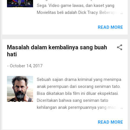
masih merantau di "pulau orang". Dari sudut
Sega. Video game lawas, dan kaset yang
pandang penikmat berita, yang dapat
Movielitas beli adalah Dick Tracy. Beberapa
Movielitas capai adalah atmosfir
game lain-nya adalah Shinobi (ninja), Basket
kepahlawanan seorang pilot. Dan, pastinya
NBA 96 , Rambo 3 . Wah, luar biasa film ini
READ MORE
cakupan cerita surat kabar bagi Movielitas
kembali membawa ke masa kanak-kanak
yang penikmat berita awam, hanya sebatas
yang ceria tiada beban hidup. Meski
"luarnya". Heroik. Sudah selesai, begitu saja.
Masalah dalam kembalinya sang buah
sederhana dan kalah jauh dalam urusan
Lewat karya film memori tahun 2009 dibawa
hati
kecanggihan dengan Playstation atau X-Box,
kembali. Tapi, dengan c...
tapi momen keceriaan dan lika-liku
-
October 14, 2017
perjuangan dalam game-game itu sangat
luar biasa bagi Movielitas. Film ini sukses
Sebuah sajian drama kriminal yang menimpa
untuk Movielitas kembali memutar, tak hanya
anak perempuan dari seorang seniman tato.
film-nya, tapi juga kenangannya. By the way ,
Bisa dikatakan bila film ini diluar ekspektasi.
sejak tahun kemunculannya film ini,
Diceritakan bahwa sang seniman tato
Movielitas justru pertama kali menontonnya
kehilangan anak perempuannya yang masih
saat ini. Keren. Tidak banyak yang bisa
kecil. Bagian bagaimana dan kapan ayah-
Movielitas ingat dari Dick Tracy ini, console
anak ini dipertemukan dalam cerita ini yang
READ MORE
game hingga beberapa kaset permainannya
membuat sedikit kurang begitu antusias lagi.