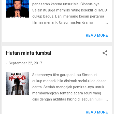
adalah ketegangan demi ketegangan. Dan
penasaran karena unsur Mel Gibson-nya.
disitulah poin menariknya. Film ini ternyata
Selain itu juga memiliki rating kolektif di IMDB
bernada seperti horor-thriller standard
cukup bagus. Dan, memang kesan pertama
Hollywood yang umunya bermain simple.
film ini menarik. Unsur misteri drama
Karakter lelaki tua yang harusnya menjadi
penculikan anak seorang jutawan, dikelola
korban pencurian malah secara mengejutkan
dengan baik. Meskipun pihak penculik sudah
READ MORE
berubah menjadi poros teror. Keseluruhan,
dimunculkan tapi tidak kehilangan citarasa
film ini berbeda. Meski alur ceritanya bisa
misterinya karena yang menjadi persoalan
dibilang sangat sangat sederhana sekali
Hutan minta tumbal
bukan siapa yang menculik, melainkan alasan
namun punya kesegaran dalam
penculikan dan hubungan di balik penculik
menampilkan...
-
September 22, 2017
dan korban. Skema ceritanya tidak berat atau
mudah diikuti karena porsi konflik utama
Sebenarnya film garapan Lou Simon ini
yaitu penculikan tidak dicampur aduk dengan
cukup menarik bila disimak melalui ide dasar
konflik lain. Lapisan konflik bila dibuat grafik,
cerita. Seolah mengajak pemirsa-nya untuk
seperti membentuk kurva U. Dari titik awal
membayangkan tentang acara reuni yang
kemudian berlarut-larut menjadi rumit lalu
diisi dengan aktifitas hiking di sebuah hutan.
pelan-pelan menemui titik terang klimaks.
Tanpa disadari, hutan, yang seharusnya
Keseluruhan, Movielitas menyukai pola cerita
menjadi kenangan acara reuni berubah
READ MORE
seperti drama kriminal di sini. Simple tapi