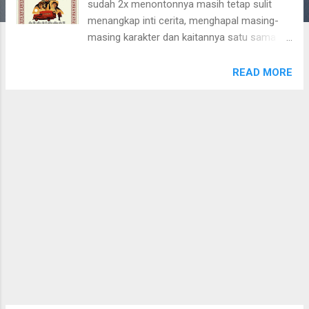
sudah 2x menontonnya masih tetap sulit
menangkap inti cerita, menghapal masing-
masing karakter dan kaitannya satu sama
lain, serta konflik utama-nya (penculikan?).
Akhirnya, kembali ke selera masing-masing.
READ MORE
Yang pasti film ini memiliki banyak peran
karakter dan bintang yang ditampilkan. Mulai
dari George Clooney, Josh Brolin, Scarlett
Johansson, Tilda Swinton, dan Channing
Tatum. Menariknya, bila melihat Cohen
Brothers kolaborasi dengan Clooney, Tilda
Swinton, dan Frances McDormand, kira-kira
apa yang terlintas? Kalau Movielitas sendiri,
langsung teringat pada Burn After Reading .
Ya, bisa jadi komentar singkat untuk film,
yang bertemakan seputar industri film, ini
adalah kurang lebih bergaya drama black
comedy seperti Burn After Reading. Tapi,
Movielitas memilih lebih enjoy dengan gaya