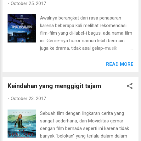
-
October 25, 2017
sisi aksi, masih sama. Mewah dan megah.
Mobil-mobil dibuat seperti mainan yang
Awalnya berangkat dari rasa penasaran
"diterbangkan" kesana kemari lalu diledakkan.
karena beberapa kali melihat rekomendasi
Dan, momen paling Movielitas suka adalah
film-film yang di-label-i bagus, ada nama film
momen zombie time dan hujan mobil.
ini. Genre-nya horor namun lebih bermain
Keseluruhan, masih tetap menghibur dan
juga ke drama, tidak asal gelap-musik
keren. Mungkin di seri kesembilan ada sedikit
seram- atau make-up seram. Yang menarik
"penyegaran" baru. The Fate of The Furious
saat memutar film ini adalah dimulai dengan
READ MORE
(2017) - 6/10
pembukaan ikonik dari 20th Century Fox .
Wow , pastinya bukan kualitas film yang asal-
Keindahan yang menggigit tajam
asalan horor tentunya. Kesan pertama, film
ini cukup menarik di durasi awal hingga
-
October 23, 2017
tengah. Tapi, untuk Movielitas sendiri,
selepas durasi pertengahan, agak terasa
Sebuah film dengan lingkaran cerita yang
membingungkan jalan ceritanya. Fokus cerita
sangat sederhana, dan Movielitas gemar
yang awalnya tentang seorang anak gadis
dengan film bernada seperti ini karena tidak
kecil yang kerasukan dan orang tuanya yang
banyak "belokan" yang terlalu dalam dalam
resah melihat anaknya, agak mulai terganggu