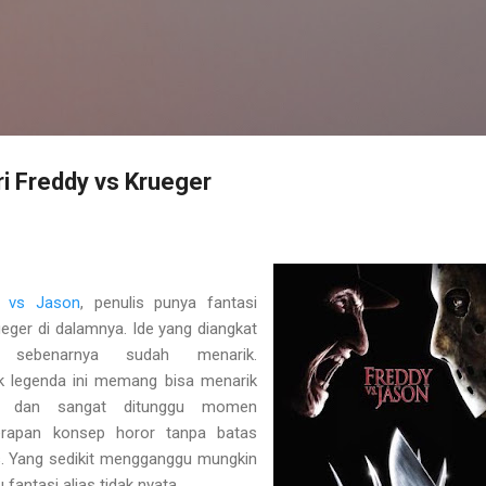
Skip to main content
ri Freddy vs Krueger
y vs Jason
, penulis punya fantasi
ueger di dalamnya. Ide yang diangkat
 sebenarnya sudah menarik.
 legenda ini memang bisa menarik
iri dan sangat ditunggu momen
nerapan konsep horor tanpa batas
. Yang sedikit mengganggu mungkin
fantasi alias tidak nyata.