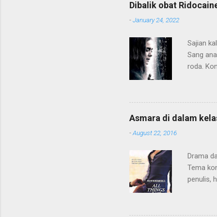
Dibalik obat Ridocain
-
January 24, 2022
Sajian ka
Sang ana
roda. Kon
sang ana
beranjak 
ceritanya
minimali
Asmara di dalam kela
thriller-
-
August 22, 2016
duo aktri
Movielit
Drama da
didikan o
Tema kont
baik, tapi
penulis,
asmara g
Alur ceri
muridnya,