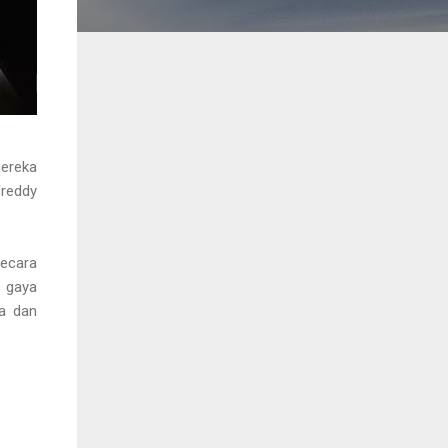
mereka
Freddy
secara
 gaya
ya dan