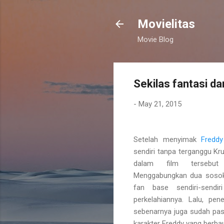
Movielitas
Movie Blog
Sekilas fantasi da
-
May 21, 2015
Setelah menyimak
Fredd
sendiri tanpa terganggu Kr
dalam film tersebut
Menggabungkan dua sosok
fan base sendiri-send
perkelahiannya. Lalu, pe
sebenarnya juga sudah pas
karakter Freddy yang berbau 