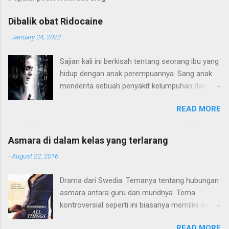
Dibalik obat Ridocaine
-
January 24, 2022
Sajian kali ini berkisah tentang seorang ibu yang
hidup dengan anak perempuannya. Sang anak
menderita sebuah penyakit kelumpuhan dan
harus hidup di atas kursi roda. Konflik terjadi
READ MORE
karena pola pendidikan sang ibu yang terlalu
"sayang" kepada sang anak hingga membatasi
sang anak dari dunia luar. Hingga sang anak
Asmara di dalam kelas yang terlarang
mulai beranjak dewasa dan mulai kritis terhadap
-
August 22, 2016
apa yang terjadi pada dirinya. Alur plot ceritanya
lumayan. Seperti judulnya hanya terdiri 3 huruf,
Drama dari Swedia. Temanya tentang hubungan
Movielitas menyukai gaya minimalis cerita,
asmara antara guru dan muridnya. Tema
konflik dan pemainnya. Tidak perlu melebar
kontroversial seperti ini biasanya memiliki sisi
kemana-mana. Gaya thriller-nya soft saja, tidak
membuat penasaran. Bagi penulis, hanya
yang penuh emosional. Dari segi akting,
READ MORE