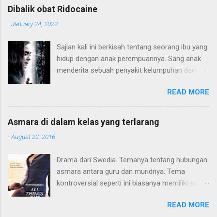
Dibalik obat Ridocaine
-
January 24, 2022
Sajian kali ini berkisah tentang seorang ibu yang
hidup dengan anak perempuannya. Sang anak
menderita sebuah penyakit kelumpuhan dan
harus hidup di atas kursi roda. Konflik terjadi
READ MORE
karena pola pendidikan sang ibu yang terlalu
"sayang" kepada sang anak hingga membatasi
sang anak dari dunia luar. Hingga sang anak
Asmara di dalam kelas yang terlarang
mulai beranjak dewasa dan mulai kritis terhadap
-
August 22, 2016
apa yang terjadi pada dirinya. Alur plot ceritanya
lumayan. Seperti judulnya hanya terdiri 3 huruf,
Drama dari Swedia. Temanya tentang hubungan
Movielitas menyukai gaya minimalis cerita,
asmara antara guru dan muridnya. Tema
konflik dan pemainnya. Tidak perlu melebar
kontroversial seperti ini biasanya memiliki sisi
kemana-mana. Gaya thriller-nya soft saja, tidak
membuat penasaran. Bagi penulis, hanya
yang penuh emosional. Dari segi akting,
READ MORE
sebagian saja yang menarik. Terutama saat
chemistry antar duo aktris sebagai ibu-anak,