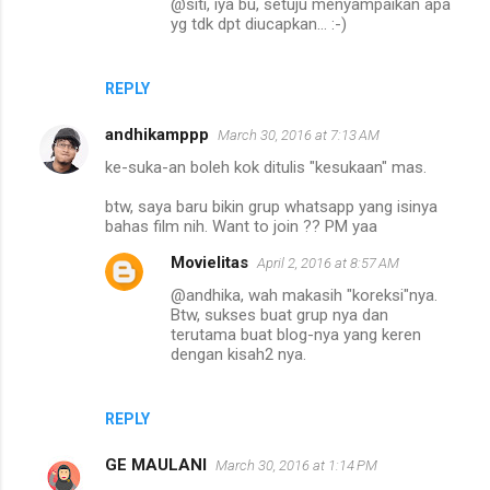
@siti, iya bu, setuju menyampaikan apa
yg tdk dpt diucapkan... :-)
REPLY
andhikamppp
March 30, 2016 at 7:13 AM
ke-suka-an boleh kok ditulis "kesukaan" mas.
btw, saya baru bikin grup whatsapp yang isinya
bahas film nih. Want to join ?? PM yaa
Movielitas
April 2, 2016 at 8:57 AM
@andhika, wah makasih "koreksi"nya.
Btw, sukses buat grup nya dan
terutama buat blog-nya yang keren
dengan kisah2 nya.
REPLY
GE MAULANI
March 30, 2016 at 1:14 PM