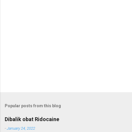
P
o
s
t
a
C
o
m
m
e
n
t
Popular posts from this blog
Dibalik obat Ridocaine
-
January 24, 2022