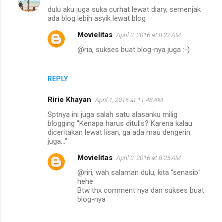
dulu aku juga suka curhat lewat diary, semenjak
ada blog lebih asyik lewat blog
Movielitas
April 2, 2016 at 8:22 AM
@ria, sukses buat blog-nya juga :-)
REPLY
Ririe Khayan
April 1, 2016 at 11:48 AM
Sptnya ini juga salah satu alasanku milig
blogging "Kenapa harus ditulis? Karena kalau
diceritakan lewat lisan, ga ada mau dengerin
juga..."
Movielitas
April 2, 2016 at 8:25 AM
@riri, wah salaman dulu, kita "senasib"
hehe
Btw thx comment nya dan sukses buat
blog-nya