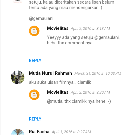
setuju. kalau diceritakan secara lisan belum
tentu ada yang mau mendengarkan :)
@gemaulani
Movielitas
April 2, 2016 at 8:13 AM
Yeeyyy ada yang setuju @gemaulani,
hehe thx comment nya
REPLY
Mutia Nurul Rahmah
March 31, 2016 at 10:03 PM
aku suka ulsan filmnya... ciamiik
Movielitas
April 2, 2016 at 8:20 AM
@mutia, thx ciamikk nya hehe :-)
REPLY
Ria Fasha
April 1, 2016 at 8:27 AM