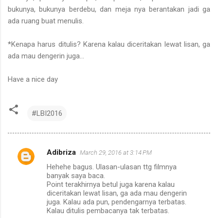
bukunya, bukunya berdebu, dan meja nya berantakan jadi ga
ada ruang buat menulis.
*Kenapa harus ditulis? Karena kalau diceritakan lewat lisan, ga
ada mau dengerin juga...
Have a nice day
#LBI2016
Adibriza
March 29, 2016 at 3:14 PM
C
Hehehe bagus. Ulasan-ulasan ttg filmnya
o
banyak saya baca.
m
Point terakhirnya betul juga karena kalau
diceritakan lewat lisan, ga ada mau dengerin
m
juga. Kalau ada pun, pendengarnya terbatas.
Kalau ditulis pembacanya tak terbatas.
e