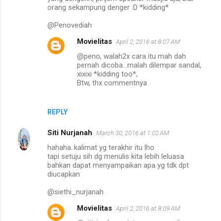
orang sekampung denger :D *kidding*
@Penovediah
Movielitas
April 2, 2016 at 8:07 AM
@peno, walah2x cara itu mah dah
pernah dicoba...malah dilempar sandal,
xixixi *kidding too*,
Btw, thx commentnya
REPLY
Siti Nurjanah
March 30, 2016 at 1:02 AM
hahaha..kalimat yg terakhir itu lho
tapi setuju sih dg menulis kita lebih leluasa
bahkan dapat menyampaikan apa yg tdk dpt
diucapkan
@siethi_nurjanah
Movielitas
April 2, 2016 at 8:09 AM