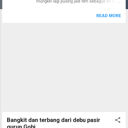
mungkin lagi pusing jadi film sebagus ini sulit
dicerna. Unforgiven (1992) - 6/10
READ MORE
Bangkit dan terbang dari debu pasir
gurun Gobi