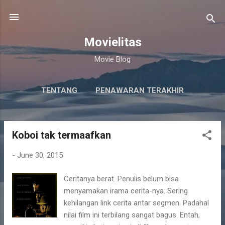
Skip to main content
Movielitas
Movie Blog
TENTANG
PENAWARAN TERAKHIR
Koboi tak termaafkan
P
o
-
June 30, 2015
s
t
Ceritanya berat. Penulis belum bisa
s
menyamakan irama cerita-nya. Sering
kehilangan link cerita antar segmen. Padahal
nilai film ini terbilang sangat bagus. Entah,