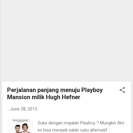
imbas pada aksi monster. Seorang Hyang
"menyetir" para juri sekaligus R...
Seo yang masih belasan tahun tinggal
sederhana di sebuah warung kecil bersama
ayah penjaga toko dan kakeknya. Hyang Seo
secara tak sengaja "diculik" oleh sang
monster sungai. Mengetahui bahwa Hyang
Seo masih hidup, ayah Hyang Seo - Gang
Du- bersama kakek dan paman
pengangguran plus pemabuk, serta bibi atlet
pemanah kemudian mencari dan
menuntaskan sang monster. Drama yang
ditampilkan sangat luar biasa. Indah . Babak
pencarian Hyang Seo disini cukup menarik
Perjalanan panjang menuju Playboy
diikuti tanpa harus berbelit-belit. Ada drama
Mansion milik Hugh Hefner
manis sekaligus drama pahit. Campuran
-
June 28, 2015
manis-pah...
Suka dengan majalah Playboy ? Mungkin film
ini bisa menjadi salah satu alternatif