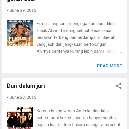
-
June 29, 2015
Film ini langsung mengingatkan pada film
klasik Alive . Tentang sebuah kecelakaan
pesawat terbang dan terdampar di daerah
yang jauh dari jangkauan pertolongan.
Alurnya ceritanya kurang lebih sama, tentang
survival . Disini juga ada persahabatan dan
beda pendapat antar penumpang yang
READ MORE
selamat. Hanya saja beda dalam konfliknya.
Bila di Alive, para penumpang mendapatkan
Duri dalam juri
konflik cuaca dingin ekstrim, disini konfliknya
dengan cuaca panas ekstrim. Tepatnya di
-
June 28, 2015
somewhere in Gobi Desert. Mongolia. Bila di
Alive merupakan kisah nyata, disini fiksi. Di
Karena bukan warga Amerika dan tidak
Alive, para korban yang selamat lebih
paham soal hukum, penulis hanya meraba
menunggu pertolongan, disini para korban
bagian luar sistem hukum di negara tersebut.
justru membuat pesawat baru untuk