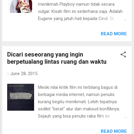
menikmati Playboy namun tidak secara
vulgar. Kisah film ini sederhana saja. Adalah
Eugene yang jatuh hati kepada Cindi. Di
tengah pesta perpisahan, Eugene
mendapatkan "kecelakaan" yang berujung
READ MORE
pada kondisi koma selama bertahun-tahun.
Setelah siuman dari koma panjang, Eugene
Dicari seseorang yang ingin
mendapati bahwa kekesihnya Cindi kini telah
berpetualang lintas ruang dan waktu
menjadi bunny milik Hugh Hefner di majalah
Playboy. Dikemas dalam nada humor komedi.
-
June 28, 2015
Namun kurang begitu mantab. Berusaha
konyol namun tak termunculkan dengan
Meski nilai kritik film ini terbilang bagus di
sempurna. Komedinya datar saja kadang
berbagai media internet, namun penulis
juga gross. Kalau dari segi visual, tentu saja
kurang begitu menikmati. Lebih tepatnya
seksi apalagi temanya seputar majalah pria
sedikit "berat" alur dan maksud konfliknya.
dewasa. Sisi konfliknya sejalan dengan alur
Sejauh yang bisa penulis raba film ini
cerita, yang seharusnya simple dibuat
berkisah tentang perjalanan para jurnalis
serumit mungkin. Kesannya biasa , datar dan
menyelidiki sebuah iklan aneh. Iklan tersebut
READ MORE
ringan saja. Miss March (2009) - 5/10