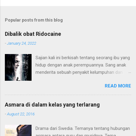
Popular posts from this blog
Dibalik obat Ridocaine
-
January 24, 2022
Sajian kali ini berkisah tentang seorang ibu yang
hidup dengan anak perempuannya. Sang anak
menderita sebuah penyakit kelumpuhan dan
harus hidup di atas kursi roda. Konflik terjadi
READ MORE
karena pola pendidikan sang ibu yang terlalu
"sayang" kepada sang anak hingga membatasi
sang anak dari dunia luar. Hingga sang anak
Asmara di dalam kelas yang terlarang
mulai beranjak dewasa dan mulai kritis terhadap
-
August 22, 2016
apa yang terjadi pada dirinya. Alur plot ceritanya
lumayan. Seperti judulnya hanya terdiri 3 huruf,
Drama dari Swedia. Temanya tentang hubungan
Movielitas menyukai gaya minimalis cerita,
asmara antara guru dan muridnya. Tema