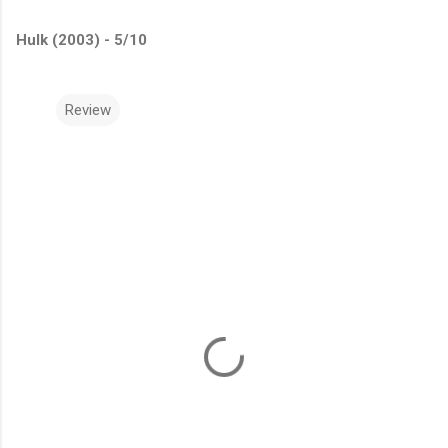
Hulk (2003) - 5/10
Review
C
o
m
m
e
n
t
s