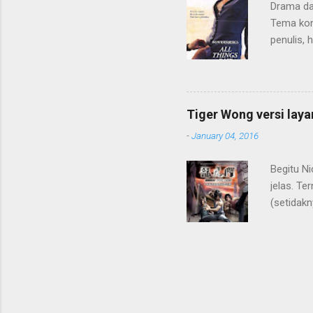
Drama da
didikan o
Tema kont
baik, tapi
penulis,
asmara g
Alur ceri
muridnya,
pada dua
Tiger Wong versi laya
kurang b
-
January 04, 2016
gurunya. 
menarik 
Begitu N
begitu me
jelas. Te
(setidakn
ceritany
karakter 
ternyata
petualan
(kakak da
telah men