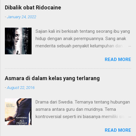
Dibalik obat Ridocaine
-
January 24, 2022
Sajian kali ini berkisah tentang seorang ibu yang
hidup dengan anak perempuannya. Sang anak
menderita sebuah penyakit kelumpuhan dan
harus hidup di atas kursi roda. Konflik terjadi
READ MORE
karena pola pendidikan sang ibu yang terlalu
"sayang" kepada sang anak hingga membatasi
sang anak dari dunia luar. Hingga sang anak
Asmara di dalam kelas yang terlarang
mulai beranjak dewasa dan mulai kritis terhadap
-
August 22, 2016
apa yang terjadi pada dirinya. Alur plot ceritanya
lumayan. Seperti judulnya hanya terdiri 3 huruf,
Drama dari Swedia. Temanya tentang hubungan
Movielitas menyukai gaya minimalis cerita,
asmara antara guru dan muridnya. Tema
konflik dan pemainnya. Tidak perlu melebar
kontroversial seperti ini biasanya memiliki sisi
kemana-mana. Gaya thriller-nya soft saja, tidak
membuat penasaran. Bagi penulis, hanya
yang penuh emosional. Dari segi akting,
READ MORE
sebagian saja yang menarik. Terutama saat
chemistry antar duo aktris sebagai ibu-anak,