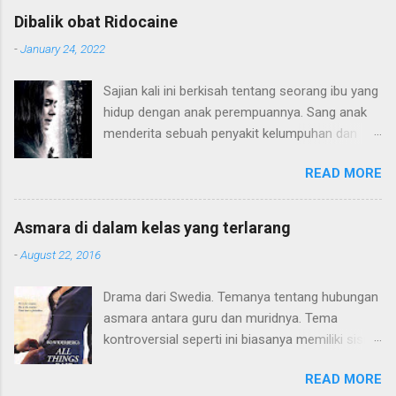
Dibalik obat Ridocaine
-
January 24, 2022
Sajian kali ini berkisah tentang seorang ibu yang
hidup dengan anak perempuannya. Sang anak
menderita sebuah penyakit kelumpuhan dan
harus hidup di atas kursi roda. Konflik terjadi
READ MORE
karena pola pendidikan sang ibu yang terlalu
"sayang" kepada sang anak hingga membatasi
sang anak dari dunia luar. Hingga sang anak
Asmara di dalam kelas yang terlarang
mulai beranjak dewasa dan mulai kritis terhadap
-
August 22, 2016
apa yang terjadi pada dirinya. Alur plot ceritanya
lumayan. Seperti judulnya hanya terdiri 3 huruf,
Drama dari Swedia. Temanya tentang hubungan
Movielitas menyukai gaya minimalis cerita,
asmara antara guru dan muridnya. Tema
konflik dan pemainnya. Tidak perlu melebar
kontroversial seperti ini biasanya memiliki sisi
kemana-mana. Gaya thriller-nya soft saja, tidak
membuat penasaran. Bagi penulis, hanya
yang penuh emosional. Dari segi akting,
READ MORE
sebagian saja yang menarik. Terutama saat
chemistry antar duo aktris sebagai ibu-anak,